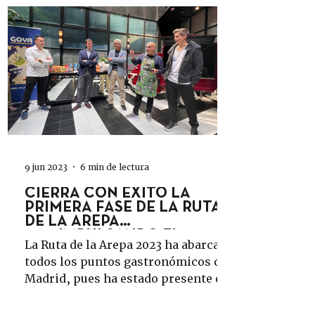
9 jun 2023
6 min de lectura
CIERRA CON ÉXITO LA
PRIMERA FASE DE LA RUTA
DE LA AREPA
2023IMPULSANDO EL
La Ruta de la Arepa 2023 ha abarcado
RECONOCIMIENTO DE LA
todos los puntos gastronómicos de
AREP
Madrid, pues ha estado presente en
más de 40 establecimientos de...