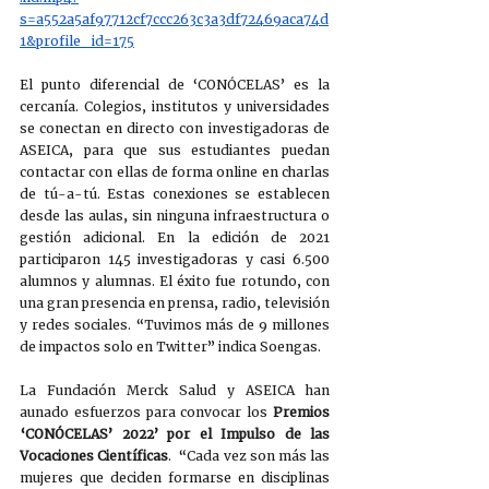
s=a552a5af97712cf7ccc263c3a3df72469aca74d
1&profile_id=175
El punto diferencial de ‘CONÓCELAS’ es la 
cercanía. Colegios, institutos y universidades 
se conectan en directo con investigadoras de 
ASEICA, para que sus estudiantes puedan 
contactar con ellas de forma online en charlas 
de tú-a-tú. Estas conexiones se establecen 
desde las aulas, sin ninguna infraestructura o 
gestión adicional. En la edición de 2021 
participaron 145 investigadoras y casi 6.500 
alumnos y alumnas. El éxito fue rotundo, con 
una gran presencia en prensa, radio, televisión 
y redes sociales. “Tuvimos más de 9 millones 
de impactos solo en Twitter” indica Soengas.
La Fundación Merck Salud y ASEICA han 
aunado esfuerzos para convocar los 
Premios 
‘CONÓCELAS’ 2022’ por el Impulso de las 
Vocaciones Científicas
.  “Cada vez son más las 
mujeres que deciden formarse en disciplinas 