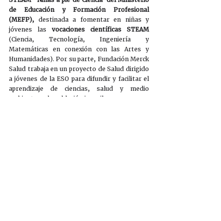
de Educación y Formación Profesional 
(MEFP),
 destinada a fomentar en niñas y 
jóvenes las 
vocaciones científicas STEAM
(Ciencia, Tecnología, Ingeniería y 
Matemáticas en conexión con las Artes y 
Humanidades). Por su parte, Fundación Merck 
Salud trabaja en un proyecto de Salud dirigido 
a jóvenes de la ESO para difundir y facilitar el 
aprendizaje de ciencias, salud y medio 
ambiente en la población juvenil. 
ASEICA, investigando en cáncer
La Asociación Española de Investigación sobre 
el Cáncer (ASEICA) es una sociedad científica 
nacida en 1983 que agrupa a más de 1.000 
investigadores en el campo del cáncer y cuyo 
objetivo es promover la investigación y la 
divulgación científica entre los profesionales 
dedicados a la Oncología. Con una perspectiva 
traslacional, ASEICA se ha convertido en un 