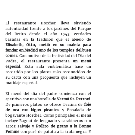
El restaurante Horcher lleva sirviendo 
autenticidad frente a los jardines del Parque 
del Retiro desde el año 1943; verdades 
basadas en la tradición que el abuelo de 
Elisabeth, Otto, metió en su maleta para 
fundar en Madrid uno de los templos del buen 
comer
. Con motivo de la festividad del Día del 
Padre, el restaurante presenta 
un menú 
especial
. Esta sala emblemática hace un 
recorrido por los platos más reconocidos de 
su carta con una propuesta que incluyen un 
maridaje especial.
El menú del día del padre comienza con el 
aperitivo con una botella de 
Vermú St. Petroni
. 
De primeros platos se ofrece Terrina de 
foie 
de oca con higos picantes
 y Ensalada de 
bogavante Horcher. Como principales el menú 
incluye Ragout de lenguado y carabineros con 
arroz salvaje y 
Pollito de grano a la Bonne 
Femme
 con puré de patata a la trufa negra. Y 