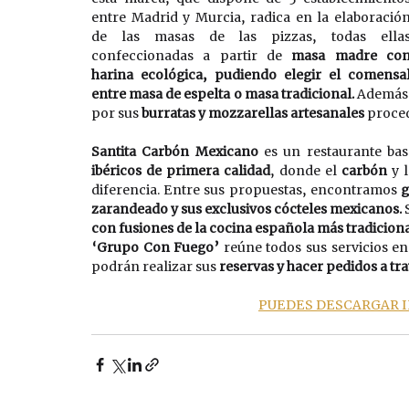
entre Madrid y Murcia, radica en la elaboración
de las masas de las pizzas, todas ellas
confeccionadas a partir de 
masa madre con
harina ecológica, pudiendo elegir el comensal
entre masa de espelta o masa tradicional. 
Además d
por sus 
burratas y mozzarellas artesanales 
proced
Santita Carbón Mexicano 
es un restaurante bas
ibéricos de primera calidad
, donde el
 carbón
 y 
diferencia. Entre sus propuestas, encontramos 
g
zarandeado y sus exclusivos cócteles mexicanos.
con fusiones de la cocina española más tradiciona
‘Grupo Con Fuego’ 
reúne todos sus servicios en
podrán realizar sus 
reservas y hacer pedidos a tra
PUEDES DESCARGAR I