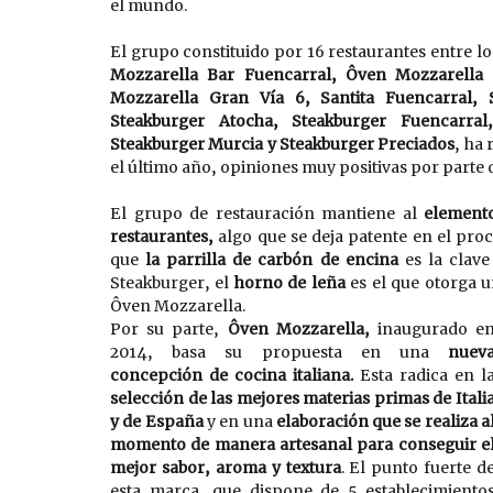
el mundo.
El grupo constituido por 16 restaurantes entre l
Mozzarella Bar Fuencarral, Ôven Mozzarella 
Mozzarella Gran Vía 6, Santita Fuencarral, S
Steakburger Atocha, Steakburger Fuencarral
Steakburger Murcia y Steakburger Preciados
, ha 
el último año, opiniones muy positivas por parte d
El grupo de restauración mantiene al 
element
restaurantes, 
algo que se deja patente en el proc
que 
la parrilla de carbón de encina
 es la clav
Steakburger, el 
horno de leña
 es el que otorga u
Ôven Mozzarella. 
Por su parte, 
Ôven Mozzarella, 
inaugurado en
2014, basa su propuesta en una
 nueva
concepción de cocina italiana. 
Esta radica en l
selección de las mejores materias primas de Italia
y de España 
y en una
 elaboración que se realiza al
momento de manera artesanal para conseguir el
mejor sabor, aroma y textura
. El punto fuerte de
esta marca, que dispone de 5 establecimientos