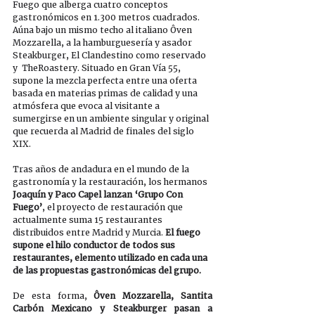
Fuego que alberga cuatro conceptos 
gastronómicos en 1.300 metros cuadrados. 
Aúna bajo un mismo techo al italiano Ôven 
Mozzarella, a la hamburguesería y asador 
Steakburger, El Clandestino como reservado 
y  TheRoastery. Situado en Gran Vía 55, 
supone la mezcla perfecta entre una oferta 
basada en materias primas de calidad y una 
atmósfera que evoca al visitante a 
sumergirse en un ambiente singular y original 
que recuerda al Madrid de finales del siglo 
XIX.
Tras años de andadura en el mundo de la 
gastronomía y la restauración, los hermanos 
Joaquín y Paco Capel lanzan ‘Grupo Con 
Fuego’
, el proyecto de restauración que 
actualmente suma 15 restaurantes 
distribuidos entre Madrid y Murcia. 
El fuego 
supone el hilo conductor de todos sus 
restaurantes, elemento utilizado en cada una 
de las propuestas gastronómicas del grupo. 
De esta forma,
 Ôven Mozzarella, Santita 
Carbón Mexicano y Steakburger pasan a 