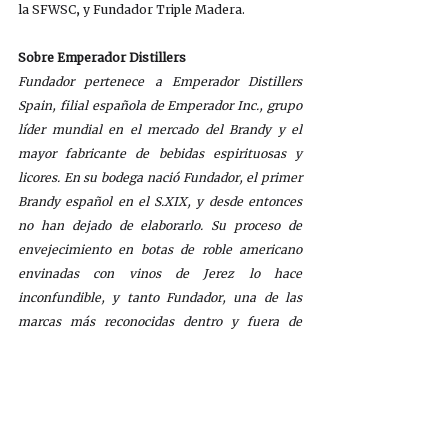
la SFWSC, y Fundador Triple Madera. 
Sobre Emperador Distillers
Fundador pertenece a Emperador Distillers 
Spain, filial española de Emperador Inc., grupo 
líder mundial en el mercado del Brandy y el 
mayor fabricante de bebidas espirituosas y 
licores. En su bodega nació Fundador, el primer 
Brandy español en el S.XIX, y desde entonces 
no han dejado de elaborarlo. Su proceso de 
envejecimiento en botas de roble americano 
envinadas con vinos de Jerez lo hace 
inconfundible, y tanto Fundador, una de las 
marcas más reconocidas dentro y fuera de 
España, como Terry, líder de su categoría en 
nuestro país, son un referente incomparable de 
la identidad y tradición vitivinicultural de la 
marca.
También destaca entre sus productos Fundador 