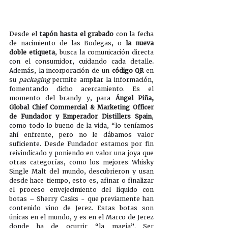
Desde el 
tapón hasta el grabado
 con la fecha 
de nacimiento de las Bodegas, o
 la nueva 
doble etiqueta
, busca la comunicación directa 
con el consumidor, cuidando cada detalle
. 
Además, la incorporación de un 
código QR
 en 
su 
packaging
 permite ampliar la información, 
fomentando dicho acercamiento. Es el 
momento del brandy y, para 
Ángel Piña, 
Global Chief Commercial & Marketing Officer 
de Fundador y Emperador Distillers Spain
, 
como todo lo bueno de la vida, “lo teníamos 
ahí enfrente, pero no le dábamos valor 
suficiente. Desde Fundador estamos por fin 
reivindicado y poniendo en valor una joya que 
otras categorías, como los mejores Whisky 
Single Malt del mundo, descubrieron y usan 
desde hace tiempo, esto es, afinar o finalizar 
el proceso envejecimiento del líquido con 
botas – Sherry Casks - que previamente han 
contenido vino de Jerez. Estas botas son 
únicas en el mundo, y es en el Marco de Jerez 
donde ha de ocurrir “la magia”. Ser 