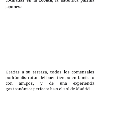
cocinadas en la 
robata,
 la auténtica parrilla 
japonesa
Gracias a su terraza, todos los comensales 
podrán disfrutar del buen tiempo en familia o 
con amigos, y de una experiencia 
gastronómica perfecta bajo el sol de Madrid. 