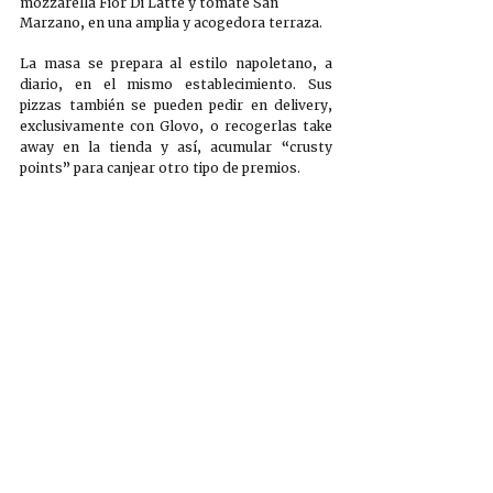
mozzarella Fior Di Latte y tomate San 
Marzano, en una amplia y acogedora terraza.
La masa se prepara al estilo napoletano, a 
diario, en el mismo establecimiento. Sus 
pizzas también se pueden pedir en delivery, 
exclusivamente con Glovo, o recogerlas take 
away en la tienda y así, acumular “crusty 
points” para canjear otro tipo de premios. 
En su carta, todos los amantes de la pizza 
podrán encontrar diferentes opciones a 