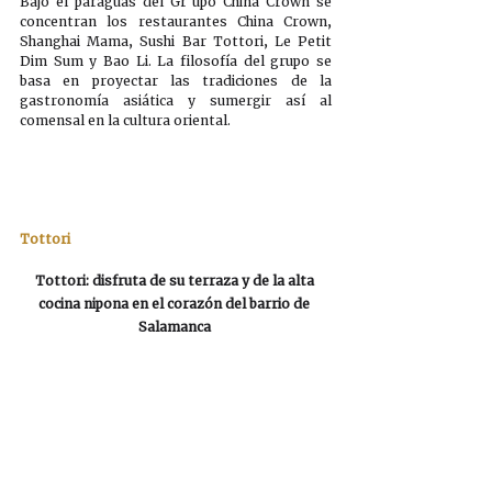
Bajo el paraguas del Gr upo China Crown se 
concentran los restaurantes China Crown, 
Shanghai Mama, Sushi Bar Tottori, Le Petit 
Dim Sum y Bao Li. La filosofía del grupo se 
basa en proyectar las tradiciones de la 
gastronomía asiática y sumergir así al 
comensal en la cultura oriental. 
Tottori
Tottori: disfruta de su terraza y de la alta 
cocina nipona en el corazón del barrio de 
Salamanca 