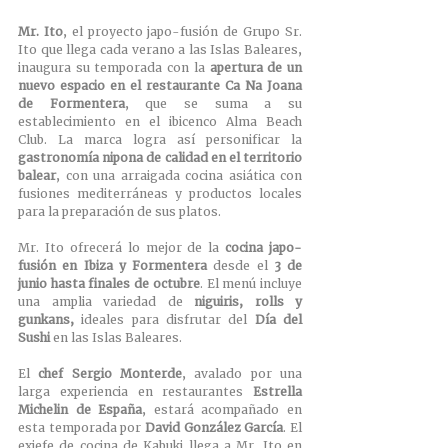
Mr. Ito
, el proyecto japo-fusión de Grupo Sr. 
Ito que llega cada verano a las Islas Baleares, 
inaugura su temporada con la 
apertura de un 
nuevo espacio en el restaurante Ca Na Joana 
de Formentera
, que se suma a su 
establecimiento en el ibicenco Alma Beach 
Club. La marca logra así personificar la 
gastronomía nipona de calidad en el territorio 
balear
, con una arraigada cocina asiática con 
fusiones mediterráneas y productos locales 
para la preparación de sus platos.
Mr. Ito ofrecerá lo mejor de la 
cocina japo-
fusión en Ibiza y Formentera 
desde el 
3 de 
junio hasta finales de octubre
. El menú incluye 
una amplia variedad de 
niguiris, rolls y 
gunkans, 
ideales para disfrutar del 
Día del 
Sushi 
en las Islas Baleares.
El 
chef Sergio Monterde
, avalado por una 
larga experiencia en restaurantes 
Estrella 
Michelin de España
, estará acompañado en 
esta temporada por 
David González García
. El 
exjefe de cocina de Kabuki llega a Mr. Ito en 