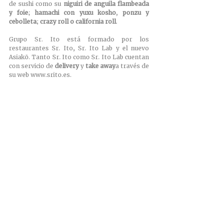
de sushi como su 
niguiri de anguila flambeada 
y foie
; 
hamachi con yuxu kosho
, 
ponzu y 
cebolleta
; 
crazy roll o california roll
.
Grupo Sr. Ito está formado por los 
restaurantes Sr. Ito, Sr. Ito Lab y el nuevo 
Asiakō. Tanto Sr. Ito como Sr. Ito Lab cuentan 
con servicio de 
delivery
 y 
take away
a través de 
su web 
www.srito.es
. 