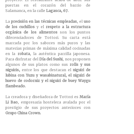
puertas en el corazón del barrio de 
Salamanca, en la calle 
Lagasca, 67.
La 
precisión en las técnicas empleadas
, el 
uso 
de los cuchillos 
y el 
respeto a la estructura 
orgánica de los alimentos 
son los puntos 
diferenciadores de Tottori. Su carta está 
marcada por los sabores más puros y las 
materias primas de máxima calidad cocinadas 
en la 
robata
, la auténtica parrilla japonesa. 
Para disfrutar del 
Día del Sushi
, nos proponen 
algunos de sus platos como sus 
rolls y sus 
niguiris, 
entre los que destacan el 
niguiri de 
lubina con Yuzu y wasabinatural, el niguiri de 
huevo de codorniz y el niguiri de buey Waygu 
flambeado.
La creadora y diseñadora de Tottori es 
María 
Li Bao
, empresaria hostelera avalada por el 
prestigio de sus proyectos anteriores con 
Grupo China Crown. 