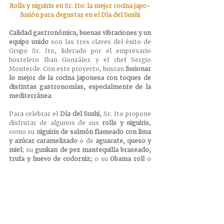
Rolls y niguiris en Sr. Ito: la mejor cocina japo-
fusión para degustar en el Día del Sushi
Calidad gastronómica, buenas vibraciones y un 
equipo unido 
son las tres claves del éxito de 
Grupo Sr. Ito, liderado por el empresario 
hostelero Iban González y el chef Sergio 
Monterde. Con este proyecto, buscan 
fusionar 
lo mejor de la cocina japonesa con toques de 
distintas gastronomías, especialmente de la 
mediterránea
. 
Para celebrar el 
Día del Sushi
, Sr. Ito propone 
disfrutar de algunos de sus 
rolls y niguiris
, 
como su 
niguiris de salmón flameado con lima 
y azúcar caramelizado
 o de 
aguacate, queso y 
miel
; su 
gunkan de pez mantequilla braseado, 
trufa y huevo de codorniz; 
o su 
Obama roll
 o 
california rolls
.
Grupo Sr. Ito está formado por los 
restaurantes Sr. Ito, Sr. Ito Lab y el nuevo 
Asiakō. Tanto Sr. Ito como Sr. Ito Lab cuentan 
con servicio de 
delivery
 y 
take away
a través de 
su web 
www.srito.es
. 