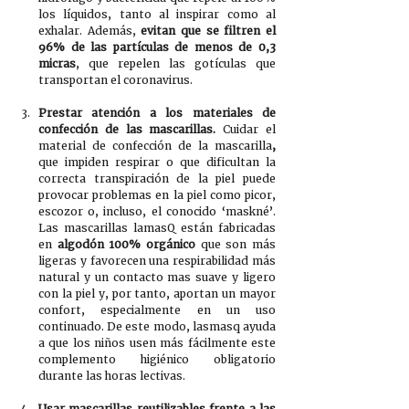
los líquidos, tanto al inspirar como al 
exhalar. Además, 
evitan que se filtren el 
96% de las partículas de menos de 0,3 
micras
, que repelen las gotículas que 
transportan el coronavirus.
Prestar atención a los materiales de 
confección de las mascarillas.
 Cuidar el 
material de confección de la mascarilla
,
que impiden respirar o que dificultan la 
correcta transpiración de la piel puede 
provocar problemas en la piel como picor, 
escozor o, incluso, el conocido ‘maskné’. 
Las mascarillas lamasQ están fabricadas 
en 
algodón 100% orgánico
 que son más 
ligeras y favorecen una respirabilidad más 
natural y un contacto mas suave y ligero 
con la piel y, por tanto, aportan un mayor 
confort, especialmente en un uso 
continuado. De este modo, lasmasq ayuda 
a que los niños usen más fácilmente este 
complemento higiénico obligatorio 
durante las horas lectivas. 
Usar mascarillas reutilizables frente a las 