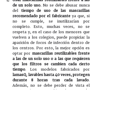
de un solo uso.
 No se debe abusar nunca 
del 
tiempo de uso de las mascarillas 
recomendado por el fabricante
 ya que, si 
no se cumple, se inutilizarían por 
completo. Esto, muchas veces, no se 
respeta y, en el caso de los menores que 
vuelven a los colegios, puede propiciar la 
aparición de focos de infección dentro de 
los centros. Por esto, la mejor opción es 
optar por 
mascarillas reutilizables frente 
a las de un solo uso o a las que requieren 
que los filtros se cambien cada cierto 
tiempo
. Los modelos fabricados por 
lamasQ
, 
lavables hasta 40 veces, protegen 
durante 8 horas tras cada lavado
.  
Además, no se debe perder de vista el 
enorme impacto ambiental que están 
teniendo las mascarillas desechables. 
Una 
mascarilla reutilizable protege también al 
planeta que heredarán los niños de hoy.
Marcar tanto las mascarillas como su 
envase.
 Aunque el uso de las mascarillas 
es obligatorio mientras los alumnos se 