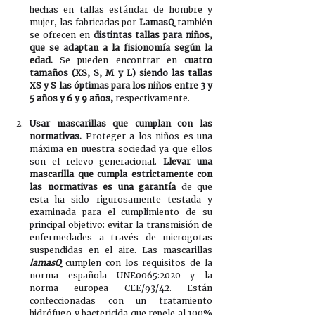
hechas en tallas estándar de hombre y 
mujer, las fabricadas por 
LamasQ
 también 
se ofrecen en 
distintas tallas para niños, 
que se adaptan a la fisionomía según la 
edad.
 Se pueden encontrar en 
cuatro 
tamaños (XS, S, M y L) siendo las tallas 
XS y S las óptimas para los niños entre 3 y 
5 años y 6 y 9 años,
 respectivamente.
Usar mascarillas que cumplan con las 
normativas.
 Proteger a los niños es una 
máxima en nuestra sociedad ya que ellos 
son el relevo generacional. 
Llevar una 
mascarilla que cumpla estrictamente con 
las normativas es una garantía
 de que 
esta ha sido rigurosamente testada y 
examinada para el cumplimiento de su 
principal objetivo: evitar la transmisión de 
enfermedades a través de microgotas 
suspendidas en el aire. Las mascarillas 
lamasQ
 cumplen con los requisitos de la 
norma española UNE0065:2020 y la 
norma europea CEE/93/42. Están 
confeccionadas con un tratamiento 
hidrófugo y bactericida que repele al 100% 