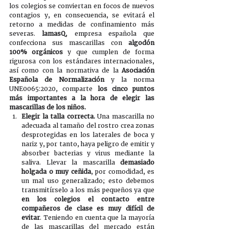
los colegios se conviertan en focos de nuevos 
contagios y, en consecuencia, se evitará el 
retorno a medidas de confinamiento más 
severas. 
lamasQ
, empresa española que 
confecciona sus mascarillas con 
algodón 
100% orgánicos
 y que cumplen de forma 
rigurosa con los estándares internacionales, 
así como con la normativa de la 
Asociación 
Española de Normalización
 y la norma 
UNE0065:2020, comparte 
los cinco puntos 
más importantes a la hora de elegir las 
mascarillas de los niños.
Elegir la talla correcta.
 Una mascarilla no 
adecuada al tamaño del rostro crea zonas 
desprotegidas en los laterales de boca y 
nariz y, por tanto, haya peligro de emitir y 
absorber bacterias y virus mediante la 
saliva. Llevar la mascarilla 
demasiado 
holgada o muy ceñida
, por comodidad, es 
un mal uso generalizado; esto debemos 
transmitírselo a los más pequeños ya que 
en los colegios el contacto entre 
compañeros de clase es muy difícil de 
evitar
. Teniendo en cuenta que la mayoría 
de las mascarillas del mercado están 