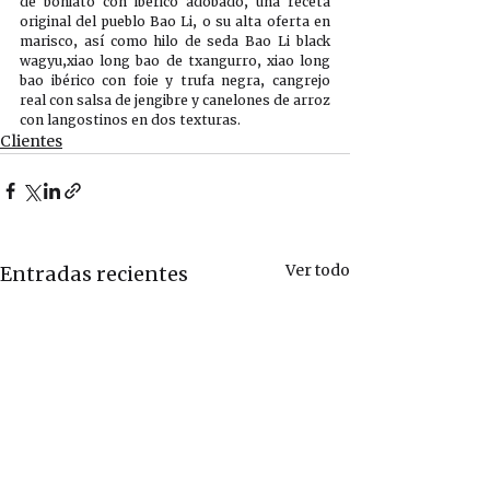
de boniato con ibérico adobado, una receta 
original del pueblo Bao Li, o su alta oferta en 
marisco, así como hilo de seda Bao Li black 
wagyu,xiao long bao de txangurro, xiao long 
bao ibérico con foie y trufa negra, cangrejo 
real con salsa de jengibre y canelones de arroz 
con langostinos en dos texturas.
Clientes
Ver todo
Entradas recientes