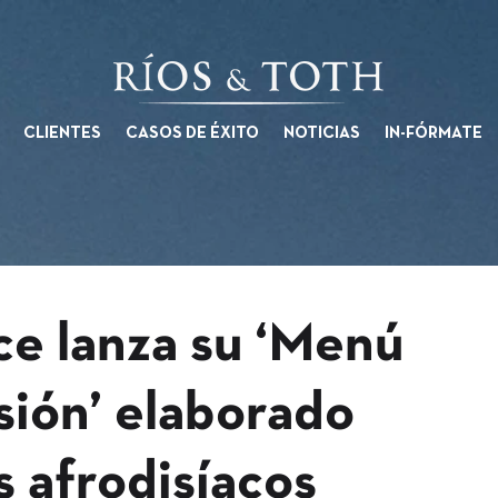
CLIENTES
CASOS DE ÉXITO
NOTICIAS
IN-FÓRMATE
ce lanza su ‘Menú
asión’ elaborado
s afrodisíacos