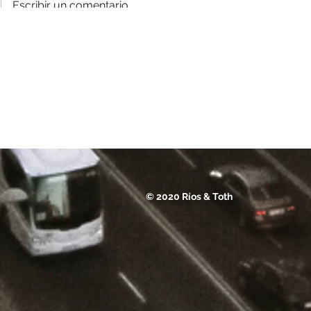
Escribir un comentario...
Evento presentación DO
Platos que 
Monterrei en Madrid
Madrid
© 2020 Ríos & Toth