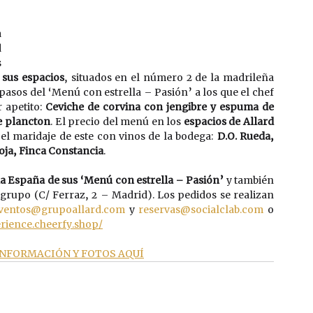
 
 
 
 sus espacios
, situados en el número 2 de la madrileña 
 pasos del ‘Menú con estrella – Pasión’ a los que el chef 
 apetito: 
Ceviche de corvina con jengibre y espuma de 
e plancton
. El precio del menú en los 
espacios de Allard 
el maridaje de este con vinos de la bodega: 
D.O. Rueda, 
oja, Finca Constancia
.
da España de sus ‘Menú con estrella – Pasión’ 
y también 
grupo (C/ Ferraz, 2 – Madrid). Los pedidos se realizan 
ventos@grupoallard.com
 y 
reservas@socialclab.com
 o 
erience.cheerfy.shop/
NFORMACIÓN Y FOTOS AQUÍ