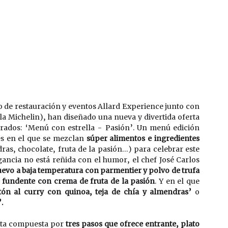
o de restauración y eventos Allard Experience junto con 
lla Michelin), han diseñado una nueva y divertida oferta 
rados: ‘Menú con estrella - Pasión’. Un menú edición 
es en el que se mezclan 
súper alimentos e ingredientes 
ras, chocolate, fruta de la pasión…) para celebrar este 
ancia no está reñida con el humor, el chef José Carlos 
evo a baja temperatura con parmentier y polvo de trufa
fundente con crema de fruta de la pasión
. Y en el que 
tón al curry con quinoa, teja de chía y almendras’
 o 
.
rta compuesta por 
tres pasos que ofrece entrante, plato 