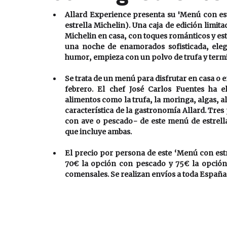
Allard Experience presenta su 'Menú con est
estrella Michelin). Una caja de edición limit
Michelin en casa, con toques románticos y esti
una noche de enamorados sofisticada, eleg
humor, empieza con un polvo de trufa y termin
Se trata de un menú para disfrutar en casa o en
febrero. El chef José Carlos Fuentes ha e
alimentos como la trufa, la moringa, algas, a
característica de la gastronomía Allard. Tre
con ave o pescado- de este menú de estrella
que incluye ambas.
El precio por persona de este ‘Menú con estr
70€ la opción con pescado y 75€ la opción
comensales. Se realizan envíos a toda España 