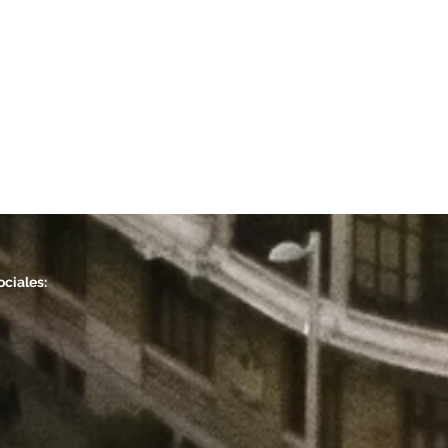
n
ociales: