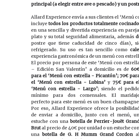
principal (a elegir entre ave o pescado) y un postr
Allard Experience envía a sus clientes el ‘Menú co
incluye 
todos los productos totalmente cocinado
en una sencilla y divertida experiencia en pareja
plato y su total seguridad alimentaria, además 
d
postre que tiene caducidad de cinco días), 
refrigerado. Su uso es tan sencillo como 
cal
experiencia gastronómica de un menú con estrella
El precio por persona de este ‘Menú con estrella
– Edición San Valentín’ a domicilio es de 
60€
para el ‘Menú con estrella - Picantón’; 70€ para
el ‘Menú con estrella - Lubina’
 y 
75€ para el
‘Menú con estrella - Largo’
; siendo el pedido
mínimo para dos comensales. El maridaje
perfecto para este menú es un buen champagne.
Por eso, Allard Experience ofrece la posibilidad
de enviar a domicilio, junto con el menú, un
estuche con una 
botella de Perrier-Jouët Grand
Brut
 al precio de 40€ por unidad o un estuche con
una 
botella de G. H Mumm Grand Cordon
 al