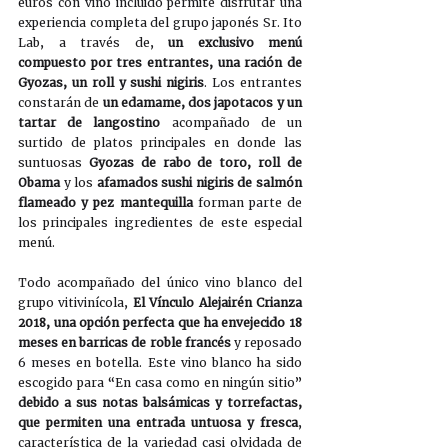
euros con vino incluido permite disfrutar una 
experiencia completa del grupo japonés Sr. Ito 
Lab, a través de, 
un exclusivo menú 
compuesto por tres entrantes, una ración de 
Gyozas, un roll y sushi nigiris
. Los entrantes 
constarán de 
un edamame, dos japotacos y un 
tartar de langostino
 acompañado de un 
surtido de platos principales en donde las 
suntuosas 
Gyozas de rabo de toro, roll de 
Obama
 y los 
afamados sushi nigiris de salmón 
flameado y pez mantequilla
 forman parte de 
los principales ingredientes de este especial 
menú.  
Todo acompañado del único vino blanco del 
grupo vitivinícola, 
El Vínculo Alejairén Crianza 
2018, una opción perfecta que ha envejecido 18 
meses en barricas de roble francés
 y reposado 
6 meses en botella. Este vino blanco ha sido 
escogido para “En casa como en ningún sitio” 
debido a sus notas balsámicas y torrefactas, 
que permiten una entrada untuosa y fresca
, 
característica de la variedad casi olvidada de 