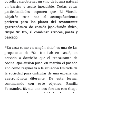
botella para obtener un vino de forma natural 
en barrica y acero inoxidable. Todas estas 
particularidades suponen que El Vínculo 
Alejairén 2018 sea 
el acompañamiento 
perfecto para los platos del restaurante 
gastronómico de comida japo-fusión único, 
Grupo Sr. Ito, al combinar arroces, pasta y 
pescado
. 
“En casa como en ningún sitio” es una de las 
propuestas de “Sr. Ito Lab en casa”, un 
servicio a domicilio que el restaurante de 
cocina japo-fusión puso en marcha el pasado 
año como respuesta a la situación limitada de 
la sociedad para disfrutar de una experiencia 
gastronómica diferente. De esta forma, 
continuando con este objetivo, Familia 
Fernández Rivera, une sus fuerzas con Grupo 
Sr. Ito 
para ofrecer una iniciativa degustativa 
completa y única que eleva la experiencia 
gastronómica a otro nivel
. 