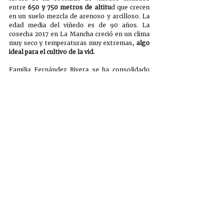
entre 
650 y 750 metros de altitu
d que crecen 
en un suelo mezcla de arenoso y arcilloso. La 
edad media del viñedo es de 90 años. La 
cosecha 2017 en La Mancha creció en un clima 
muy seco y temperaturas muy extremas, 
algo 
ideal para el cultivo de la vid.
Familia Fernández Rivera se ha consolidado 
como una empresa en la que c
ada unidad de 
negocio adquiere personalidad y 
protagonismo propios.
 Las 
bodegas Tinto 
Pesquera, Condado de Haza, Dehesa de la 
Granja y El Vínculo, y el Hotel AF Pesquera 
conforman la estructura de un grupo que 
aspira a seguir siendo un referente en el 
sector enológico español e internacional.
PUEDES DESCARGAR LA NOTA DE PRENSA Y 
LAS FOTOS AQUÍ
Prensa
Vino