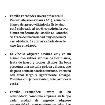
Familia Fernández Rivera presenta El 
Vínculo Alejairén Crianza 2017, el único 
blanco del grupo vitivinícola. Este vino 
está elaborado al 100% con Airén, la uva 
blanca autóctona de Castilla La-Mancha. 
Se trata de una variedad muy especial y 
casi olvidada. La primera añada de este 
vino fue en el 2007. 
El Vínculo Alejairén Crianza 2017 es un 
blanco con sutiles aromas de flor blanca, 
fruta de hueso y toques cítricos. En boca 
presenta una entrada golosa y fresca, que 
da paso a una sensación untuosa. Termina 
con final largo y ligeramente amargo. 
Combina con jamón ibérico, foie, arroces y 
pasta.
Familia Fernández Rivera se ha 
consolidado como una empresa en la que 
cada unidad de negocio adquiere 
personalidad y protagonismo propios. Las 