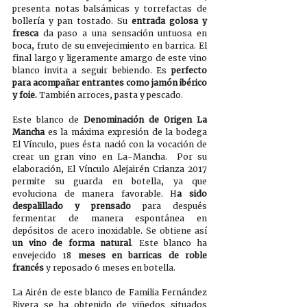
presenta notas balsámicas y torrefactas de 
bollería y pan tostado. Su 
entrada golosa y 
fresca
 da paso a una sensación untuosa en 
boca, fruto de su envejecimiento en barrica. El 
final largo y ligeramente amargo de este vino 
blanco invita a seguir bebiendo. Es 
perfecto 
para acompañar entrantes como jamón ibérico 
y foie.
 También arroces, pasta y pescado.
Este blanco de 
Denominación de Origen La 
Mancha
 es la máxima expresión de la bodega 
El Vínculo, pues ésta nació con la vocación de 
crear un gran vino en La-Mancha.  Por su 
elaboración, El Vínculo Alejairén Crianza 2017 
permite su guarda en botella, ya que 
evoluciona de manera favorable. H
a sido 
despalillado y prensado 
para después 
fermentar de manera espontánea en 
depósitos de acero inoxidable. Se obtiene así
un vino de forma natural
. Este blanco ha 
envejecido 18
 meses en barricas de roble 
francés 
y reposado 6 meses en botella.
La Airén de este blanco de Familia Fernández 
Rivera se ha obtenido de viñedos situados 