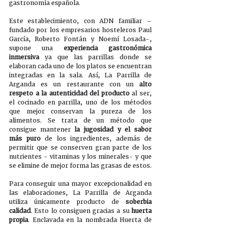
gastronomía española.
Este establecimiento, con ADN familiar –
fundado por los empresarios hosteleros Paul 
García, Roberto Fontán y Noemí Losada-, 
supone una 
experiencia gastronómica 
inmersiva
 ya que las parrillas donde se 
elaboran cada uno de los platos se encuentran 
integradas en la sala. Así, La Parrilla de 
Arganda es un restaurante con un 
alto 
respeto a la autenticidad del producto
 al ser, 
el cocinado en parrilla, uno de los métodos 
que mejor conservan la pureza de los 
alimentos. Se trata de un método que 
consigue mantener 
la jugosidad y el sabor 
más puro
 de los ingredientes, además de 
permitir que se conserven gran parte de los 
nutrientes - vitaminas y los minerales- y que 
se elimine de mejor forma las grasas de estos. 
Para conseguir una mayor excepcionalidad en 
las elaboraciones, La Parrilla de Arganda 
utiliza únicamente producto de 
soberbia 
calidad
. Esto lo consiguen gracias a su 
huerta 
propia
. Enclavada en la nombrada Huerta de 