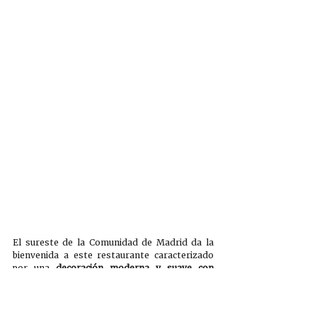
El sureste de la Comunidad de Madrid da la 
bienvenida a este restaurante caracterizado 
por una 
decoración moderna y suave con 
toques tradicionales
. Su espacio se divide en 
un 
tradicional bar, una amplia sala
 con 
capacidad para 300 personas y 
cuatro 