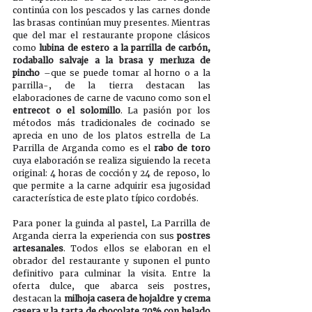
continúa con los pescados y las carnes donde 
las brasas continúan muy presentes. Mientras 
que del mar el restaurante propone clásicos 
como 
lubina de estero a la parrilla de carbón, 
rodaballo salvaje a la brasa y merluza de 
pincho
 –que se puede tomar al horno o a la 
parrilla-, de la tierra destacan las 
elaboraciones de carne de vacuno como son el 
entrecot o el solomillo
. La pasión por los 
métodos más tradicionales de cocinado se 
aprecia en uno de los platos estrella de La 
Parrilla de Arganda como es el 
rabo de toro
cuya elaboración se realiza siguiendo la receta 
original: 4 horas de cocción y 24 de reposo, lo 
que permite a la carne adquirir esa jugosidad 
característica de este plato típico cordobés.
Para poner la guinda al pastel, La Parrilla de 
Arganda cierra la experiencia con sus 
postres 
artesanales
. Todos ellos se elaboran en el 
obrador del restaurante y suponen el punto 
definitivo para culminar la visita. Entre la 
oferta dulce, que abarca seis postres, 
destacan la 
milhoja casera de hojaldre y crema 
casera y la tarta de chocolate 70% con helado 