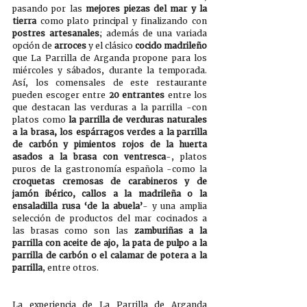
pasando por las 
mejores piezas del mar y la 
tierra 
como plato principal y finalizando con 
postres artesanales
; además de una variada 
opción de 
arroces
 y el clásico 
cocido madrileño
que La Parrilla de Arganda propone para los 
miércoles y sábados, durante la temporada. 
Así, los comensales de este restaurante 
pueden escoger entre 
20 entrantes
 entre los 
que destacan las verduras a la parrilla -con 
platos como 
la parrilla de verduras naturales 
a la brasa, los espárragos verdes a la parrilla 
de carbón y pimientos rojos de la huerta 
asados a la brasa con ventresca
-, platos 
puros de la gastronomía española -como la 
croquetas cremosas de carabineros y de 
jamón ibérico, callos a la madrileña o la 
ensaladilla rusa ‘de la abuela’
- y una amplia 
selección de productos del mar cocinados a 
las brasas como son las 
zamburiñas a la 
parrilla con aceite de ajo, la pata de pulpo a la 
parrilla de carbón o el calamar de potera a la 
parrilla
, entre otros. 
La experiencia de La Parrilla de Arganda 