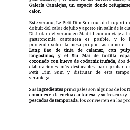
Galería Canalejas, un espacio donde refugiarse
calor. 
Este verano, Le Petit Dim Sum nos da la oportun
de huir del calor de julio y agosto sin salir de la ciu
Disfrutar del verano en Madrid con un viaje a la 
gastronomía cantonesa es posible, y lo h
poniendo sobre la mesa propuestas como el  
Long Bao de tinta de calamar, con pulp
langostinos; y el Siu Mai de tortilla españ
coronado con huevo de codorniz trufada
, dos de
elaboraciones más destacables para probar en
Petit Dim Sum y disfrutar de esta tempor
veraniega. 
Sus 
ingredientes
 principales son algunos de los 
m
comunes
 en la 
cocina cantonesa
, y 
su frescura y 
pescados de temporada
, los convierten en los pro