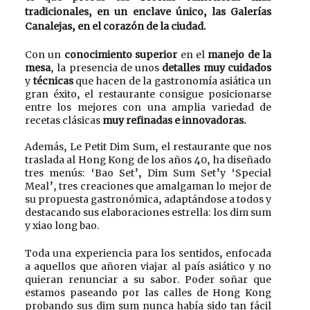
tradicionales, en un enclave único, las Galerías 
Canalejas, en el corazón de la ciudad.   
Con un 
conocimiento superior
 en el 
manejo de la 
mesa
, la presencia de unos 
detalles muy cuidados
y 
técnicas
 que hacen de la gastronomía asiática un 
gran éxito, el restaurante consigue posicionarse 
entre los mejores con una amplia variedad de 
recetas clásicas
 muy refinadas e innovadoras.
Además, Le Petit Dim Sum, el restaurante que nos 
traslada al Hong Kong de los años 40, ha diseñado 
tres menús: ‘Bao Set’, Dim Sum Set’y ‘Special 
Meal’, tres creaciones que amalgaman lo mejor de 
su propuesta gastronómica, adaptándose a todos y 
destacando sus elaboraciones estrella: los dim sum 
y xiao long bao. 
Toda una experiencia para los sentidos, enfocada 
a aquellos que añoren viajar al país asiático y no 
quieran renunciar a su sabor. Poder soñar que 
estamos paseando por las calles de Hong Kong 
probando sus dim sum nunca había sido tan fácil 