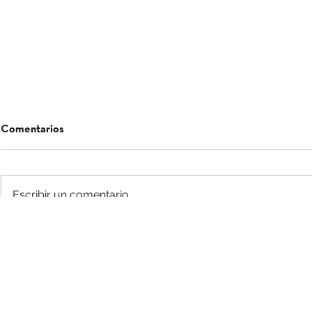
Comentarios
Escribir un comentario...
Evento presentación DO
Platos que 
Monterrei en Madrid
Madrid