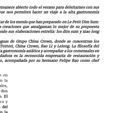
anece abierto todo el verano para deleitarnos con sus 
ue nos permiten hacer un viaje a la alta gastronomía 
tar de los menús que han preparado en Le Petit Dim Sum: 
es creaciones que amalgaman lo mejor de su propuesta 
do sus elaboraciones estrella: los dim sum y xiao long 
aguas de Grupo China Crown, donde se concentran los 
ttori, China Crown, Bao Li y Lelong. La filosofía del 
 la gastronomía asiática y acompañar a los comensales en 
ndadora es la reconocida empresaria de restauración y 
ao, acompañada por su hermano Felipe Bao como chef 
, ubicado en 
n la 
es, 
 dim 
. 
El 
ca y 
del 
n la 