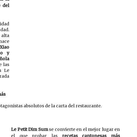
 del 
idad 
dad. 
alta 
ace 
Xiao 
o y 
ola 
 las 
 Le 
ada 
ás 
tagonistas absolutos de la carta del restaurante. 
Le Petit Dim Sum
 se convierte en el mejor lugar en 
el que probar las 
recetas cantonesas más 