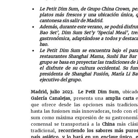
Le Petit Dim Sum, de Grupo China Crown, perm
platos más frescos y una ubicación única, q
cantonesa sin salir de Madrid.
Además, durante este verano, se podrá disfru
Bao Set’, Dim Sum Set’y ‘Special Meal’, tr
gastronómica, adaptándose a todos y destacan
bao. 
Le Petit Dim Sum se encuentra bajo el par
restaurantes Shanghai Mama, Sushi Bar Bar To
grupo se basa en proyectar las tradiciones de
el disfrute de su cultura occidental. Su fu
presidenta de Shanghai Fusión, María Li B
ejecutivo del grupo.
Madrid, julio 2023.
Le Petit Dim Sum
Galería Canalejas
, presenta una 
amplia carta
 e
que ofrece desde las opciones más tradicional
hasta las fusiones más innovadoras, todo con el
sum como máxima expresión de su gastronomía
comensal se transportará a la 
China
 más clási
tradicional, 
recorriendo los sabores más puros 
país asiático, y lo hará en un enclave único, e