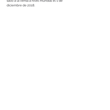
salió a la venta a nivel mundial el 1 de
diciembre de 2018,
¿TRABAJAMOS JUNTOS?
Síguenos en nuestras redes sociales: