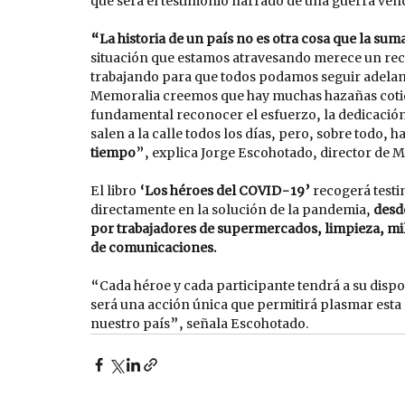
que será el testimonio narrado de una guerra venc
“La historia de un país no es otra cosa que la suma
situación que estamos atravesando merece un rec
trabajando para que todos podamos seguir adelante
Memoralia creemos que hay muchas hazañas cotidia
fundamental reconocer el esfuerzo, la dedicación 
salen a la calle todos los días, pero, sobre todo, h
tiempo
”, explica Jorge Escohotado, director de M
El libro 
‘Los héroes del COVID-19’ 
recogerá testi
directamente en la solución de la pandemia, 
desde
por trabajadores de supermercados, limpieza, milit
de comunicaciones.
“Cada héroe y cada participante tendrá a su disposi
será una acción única que permitirá plasmar esta
nuestro país”, señala Escohotado. 