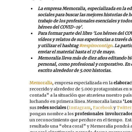
La empresa Memoralia, especializada en la edic
sociales para buscar las mejores historias de
trabajo de los profesionales esenciales y todos
héroes del COVID-19’.
Para formar parte del libro ‘Los héroes del CO
vídeos y relatos de sus experiencias a través de
y utilizar el hashtag 
#respirocontigo
. La part
enviar el material hasta el 17 de mayo. 
Memoralia lleva más de diez años editando bio
personal, como profesional y corporativo. En 
escrito alrededor de 5.000 historias.
Memoralia
, empresa especializada en la 
elaborac
recorrido y alrededor de 5.000 protagonistas en s
contada” a la situación que atraviesa nuestro paí
luchando en primera línea. Memoralia lanza 
‘Los
sus 
redes sociales
 (
Instagram
, 
Facebook
 y 
Twitter
pongan nombre a los 
profesionales  involucrados
un reconocimiento que perdure en el tiempo.  Esta 
resultado una “obra coral” y Memoralia pondrá a d