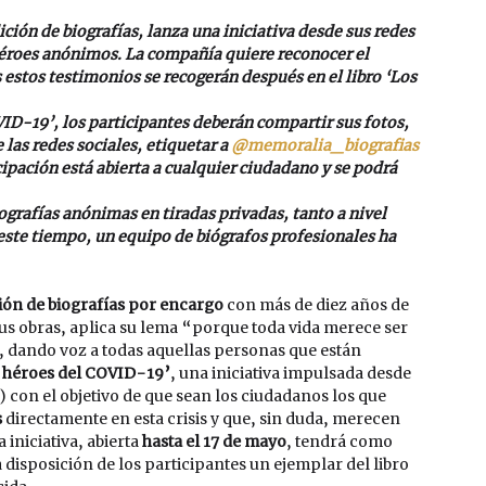
ión de biografías, lanza una iniciativa desde sus redes 
 héroes anónimos. La compañía quiere reconocer el 
 estos testimonios se recogerán después en el libro ‘Los 
VID-19’, los participantes deberán compartir sus fotos, 
 las redes sociales, etiquetar a 
@memoralia_biografias
icipación está abierta a cualquier ciudadano y se podrá 
grafías anónimas en tiradas privadas, tanto a nivel 
este tiempo, un equipo de biógrafos profesionales ha 
ión de biografías por encargo
 con más de diez años de 
us obras, aplica su lema “porque toda vida merece ser 
s, dando voz a todas aquellas personas que están 
 héroes del COVID-19’
, una iniciativa impulsada desde 
) con el objetivo de que sean los ciudadanos los que 
 
directamente en esta crisis y que, sin duda, merecen 
iniciativa, abierta 
hasta el 17 de mayo
, tendrá como 
isposición de los participantes un ejemplar del libro 