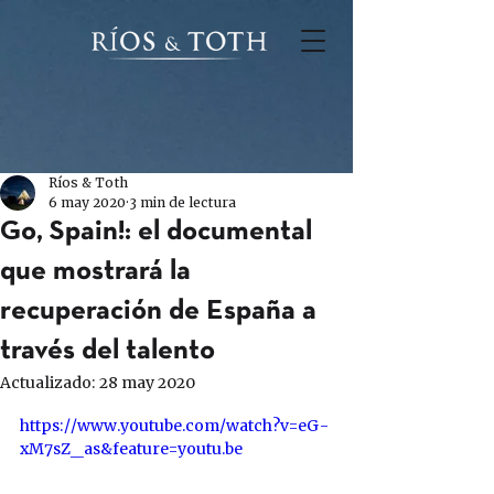
Ríos & Toth
6 may 2020
3 min de lectura
Go, Spain!: el documental
que mostrará la
recuperación de España a
través del talento
Actualizado:
28 may 2020
https://www.youtube.com/watch?v=eG-
xM7sZ_as&feature=youtu.be