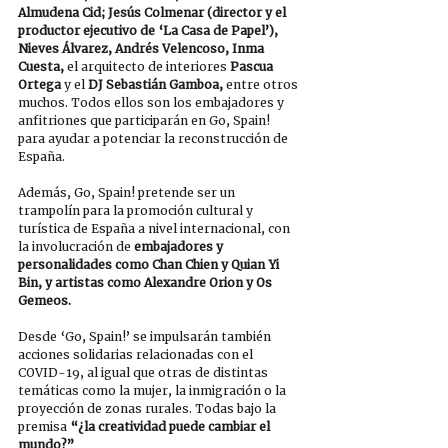
Almudena Cid; Jesús Colmenar (director y el 
productor ejecutivo de ‘La Casa de Papel’), 
Nieves Álvarez, Andrés Velencoso, Inma 
Cuesta, 
el arquitecto de interiores 
Pascua 
Ortega
 y el 
DJ Sebastián Gamboa, 
entre otros 
muchos. Todos ellos son los embajadores y 
anfitriones que participarán en Go, Spain! 
para ayudar a potenciar la reconstrucción de 
España.
Además, Go, Spain! pretende ser un 
trampolín para la promoción cultural y 
turística de España a nivel internacional, con 
la involucración de 
embajadores y 
personalidades como Chan Chien y Quian Yi 
Bin, y artistas como Alexandre Orion y Os 
Gemeos.
Desde ‘Go, Spain!’ se impulsarán también 
acciones solidarias relacionadas con el 
COVID-19, al igual que otras de distintas 
temáticas como la mujer, la inmigración o la 
proyección de zonas rurales. Todas bajo la 
premisa 
“¿la creatividad puede cambiar el 
mundo?”