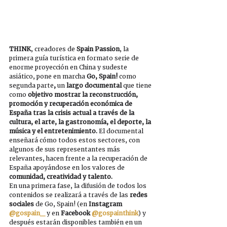
THINK
, creadores de 
Spain Passion
, la 
primera guía turística en formato serie de 
enorme proyección en China y sudeste 
asiático, pone en marcha 
Go, Spain! 
como 
segunda parte
,
 un 
largo documental 
que tiene 
como 
objetivo mostrar la reconstrucción, 
promoción y recuperación económica de 
España tras la crisis actual a través de la 
cultura, el arte, la gastronomía, el deporte, la 
música y el entretenimiento. 
El documental 
enseñará cómo todos estos sectores, con 
algunos de sus representantes más 
relevantes, hacen frente a la recuperación de 
España apoyándose en los valores de 
comunidad, creatividad y talento.
En una primera fase, la difusión de todos los 
contenidos se realizará a través de las 
redes 
sociales
 de Go, Spain! (en 
Instagram 
@gospain_
 y en 
Facebook 
@gospainthink
) y 
después estarán disponibles también en un 