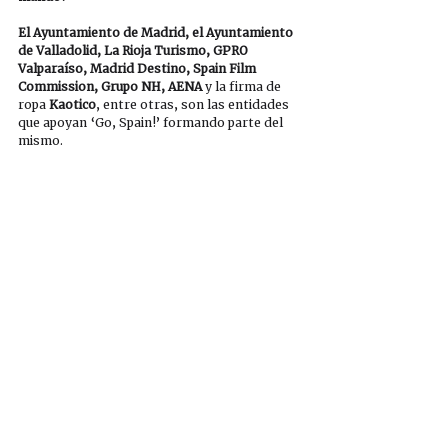
El Ayuntamiento de Madrid, el Ayuntamiento 
de Valladolid, La Rioja Turismo, GPRO 
Valparaíso, Madrid Destino, Spain Film 
Commission, Grupo NH, AENA
 y la firma de 
ropa 
Kaotico
, entre otras, son las entidades 
que apoyan ‘Go, Spain!’ formando parte del 
mismo.
PUEDES DESCARGAR LA NOTA DE 
PRENSA E IMÁGENES AQUÍ
Estilo de vida
Prensa
Ver todo
Entradas recientes