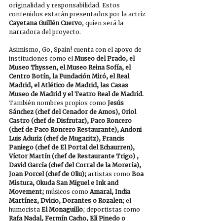
originalidad y responsabilidad. Estos 
contenidos estarán presentados por la actriz 
Cayetana Guillén Cuervo
, quien será la 
narradora del proyecto.
Asimismo, Go, Spain! cuenta con el apoyo de 
instituciones como el 
Museo del Prado, el 
Museo Thyssen, el Museo Reina Sofía, el 
Centro Botín, la Fundación Miró, el Real 
Madrid, el Atlético de Madrid, las Casas 
Museo de Madrid y el Teatro Real de Madrid. 
También nombres propios como
 Jesús 
Sánchez (chef del Cenador de Amos), Oriol 
Castro (chef de Disfrutar), Paco Roncero 
(chef de Paco Roncero Restaurante), Andoni 
Luis Aduriz (chef de Mugaritz), Francis 
Paniego (chef de El Portal del Echaurren), 
Víctor Martín (chef de Restaurante Trigo) , 
David García (chef del Corral de la Morería), 
Joan Porcel (chef de Oliu); 
artistas como
 Boa 
Mistura, Okuda San Miguel e Ink and 
Movement; 
músicos como
 Amaral, India 
Martínez, Dvicio, Dorantes o Rozalen
; el 
humorista 
El Monaguillo
; deportistas como
Rafa Nadal, Fermín Cacho, Eli Pinedo o 