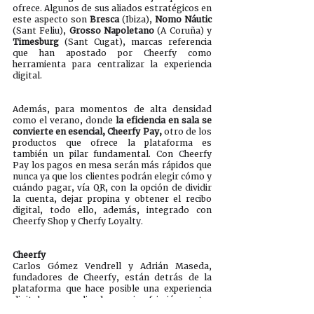
ofrece. Algunos de sus aliados estratégicos en 
este aspecto son 
Bresca
 (Ibiza), 
Nomo Náutic 
(Sant Feliu), 
Grosso Napoletano
 (A Coruña) y 
Timesburg
 (Sant Cugat), marcas referencia 
que han apostado por Cheerfy como 
herramienta para centralizar la experiencia 
digital. 
Además, para momentos de alta densidad 
como el verano, donde 
la eficiencia en sala se 
convierte en esencial, Cheerfy Pay,
 otro de los 
productos que ofrece la plataforma es 
también un pilar fundamental. Con Cheerfy 
Pay los pagos en mesa serán más rápidos que 
nunca ya que los clientes podrán elegir cómo y 
cuándo pagar, vía QR, con la opción de dividir 
la cuenta, dejar propina y obtener el recibo 
digital, todo ello, además, integrado con 
Cheerfy Shop y Cherfy Loyalty. 
Cheerfy
Carlos Gómez Vendrell y Adrián Maseda, 
fundadores de Cheerfy, están detrás de la 
plataforma que hace posible una experiencia 
digital personalizada y sin fricción entre 
consumidores y cadenas de restauración. 